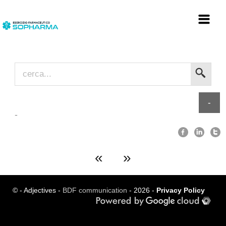
Home
Chi siamo
Prodotti e Servizi
-
-
Mission
Gallery
Blog
«
»
Contatti
Dove siamo
© - Adjectives -
BDF communication
- 2026 -
Privacy Policy