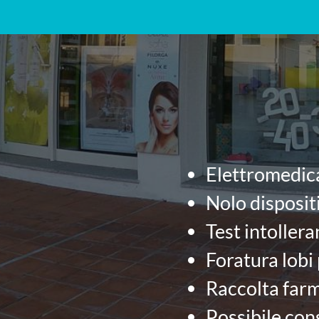
Elettromedica
Nolo dispositi
Test intoller
Foratura lobi
Raccolta farm
Possibile con