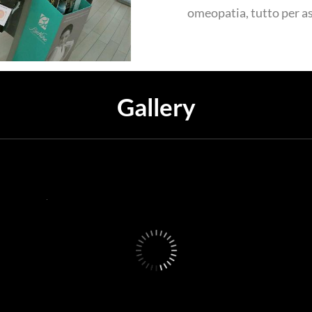
omeopatia, tutto per ass
Gallery
-