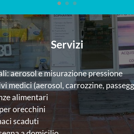
Servizi
li: aerosol e misurazione pressione
vi medici (aerosol, carrozzine, passeggin
anze alimentari
 per orecchini
aci scaduti
segna a domicilio